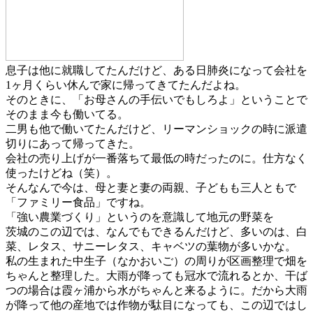
息子は他に就職してたんだけど、ある日肺炎になって会社を
1ヶ月くらい休んで家に帰ってきてたんだよね。
そのときに、「お母さんの手伝いでもしろよ」ということで
そのまま今も働いてる。
二男も他で働いてたんだけど、リーマンショックの時に派遣
切りにあって帰ってきた。
会社の売り上げが一番落ちて最低の時だったのに。仕方なく
使ったけどね（笑）。
そんなんで今は、母と妻と妻の両親、子どもも三人ともで
「ファミリー食品」ですね。
「強い農業づくり」というのを意識して地元の野菜を
茨城の
この辺では、なんでもできるんだけど、多いのは、白
菜、レタス、サニーレタス、キャベツの葉物が多いかな。
私の生まれた中生子（なかおいご）の周りが区画整理で畑を
ちゃんと整理した。大雨が降っても冠水で流れるとか、干ば
つの場合は霞ヶ浦から水がちゃんと来るように。だから大雨
が降って他の産地では作物が駄目になっても、この辺ではし