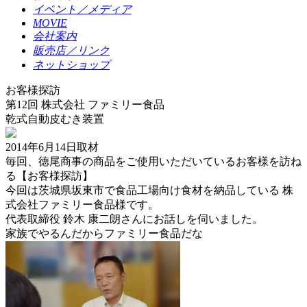
イベント／メディア
MOVIE
会社案内
販売店／リンク
ネットショップ
お客様探訪
第12回
株式会社 ファミリー食品
乾式自動皮むき装置
2014年6月14日取材
毎回、徳尾商事の商品をご使用いただいているお客様を訪ね
る【お客様探訪】
今回は茨城県坂東市で食品工場向け食材を納品している 株
式会社ファミリー食品様です。
代表取締役 鈴木 康二朗さんにお話しを伺いました。
家族でやるんだからファミリー食品だな