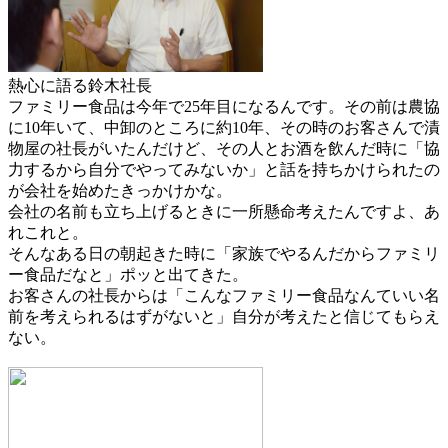
熱心に語る鈴木社長
ファミリー食品は今年で25年目になるんです。その前は農協
に10年いて、中卸のところに約10年、その時のお客さんで漬
物屋の社長がいたんだけど、その人とお酒を飲んだ時に「協
力するから自分でやってみないか」と話を持ちかけられたの
が会社を始めたきっかけかな。
会社の名前も立ち上げるときに一所懸命考えたんですよ、あ
れこれと。
そんなある日の
朝起きた時
に「家族でやるんだからファミリ
ー食品だなと」ポッと出てきた。
お客さんの社長からは「こんなファミリー食品なんていい名
前を考えられるはずがないと」自分が考えたと信じてもらえ
ない。