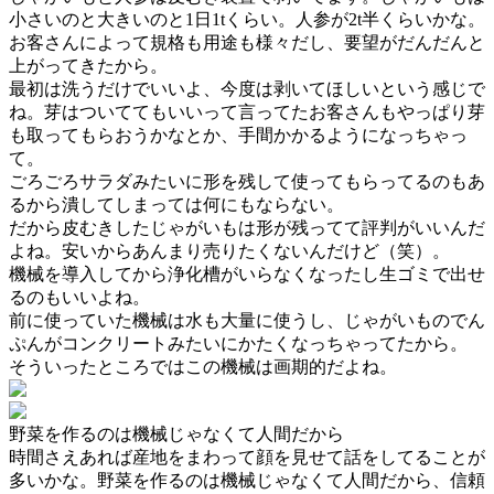
小さいのと大きいのと1日1tくらい。人参が2t半くらいかな。
お客さんによって規格も用途も様々だし、要望がだんだんと
上がってきたから。
最初は洗うだけでいいよ、今度は剥いてほしいという感じで
ね。芽はついててもいいって言ってたお客さんもやっぱり芽
も取ってもらおうかなとか、手間かかるようになっちゃっ
て。
ごろごろサラダみたいに形を残して使ってもらってるのもあ
るから潰してしまっては何にもならない。
だから皮むきしたじゃがいもは形が残ってて評判がいいんだ
よね。安いからあんまり売りたくないんだけど（笑）。
機械を導入してから浄化槽がいらなくなったし生ゴミで出せ
るのもいいよね。
前に使っていた機械は水も大量に使うし、じゃがいものでん
ぷんがコンクリートみたいにかたくなっちゃってたから。
そういったところではこの機械は画期的だよね。
野菜を作るのは機械じゃなくて人間だから
時間さえあれば産地をまわって顔を見せて話をしてることが
多いかな。野菜を作るのは機械じゃなくて人間だから、信頼