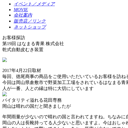
イベント／メディア
MOVIE
会社案内
販売店／リンク
ネットショップ
お客様探訪
第19回
はなまる青果 株式会社
乾式自動皮むき装置
2017年4月22日取材
毎回、徳尾商事の商品をご使用いただいているお客様を訪ね
今回は岡山県倉敷市で野菜加工工場をされているはなまる青
人が一番、人との縁は特に大切にしています
バイタリティ溢れる花田専務
岡山は晴れの国だと聞きましたが
年間雨量が少ないので晴れの国と言われてますね。ちなみに
岡山の人は長靴持ってる人少ないと思いますよ。今はおしゃ