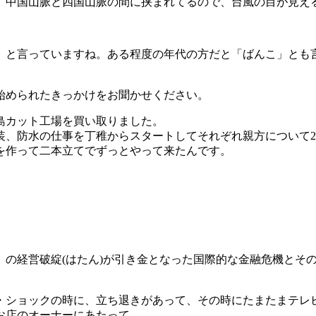
。中国山脈と四国山脈の間に挟まれてるので、台風の目が見え
」
と言っていますね。ある程度の年代の方だと「ばんこ」とも
始められたきっかけをお聞かせください。
島カット工場を買い取りました。
装、防水の仕事を丁稚からスタート
してそれぞれ親方について2
を作って二本立てでずっとやって来たんです。
ズ」の経営破綻(はたん)が引き金となった国際的な金融危機とそ
・ショックの時に、立ち退きがあって、その時にたまたまテレ
お店のオーナーにあたって。