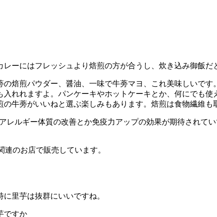
カレーにはフレッシュより焙煎の方が合うし、炊き込み御飯だ
蒡の焙煎パウダー、醤油、一味で牛蒡マヨ、これ美味しいです
も入れれますよ。パンケーキやホットケーキとか、
何にでも使
煎の牛蒡がいいねと選ぶ楽しみもあります。焙煎は食物繊維も
どアレルギー体質の改善とか免疫力アップの効果が期待されて
関連のお店で販売しています。
特に里芋は抜群にいいですね。
芋ですか