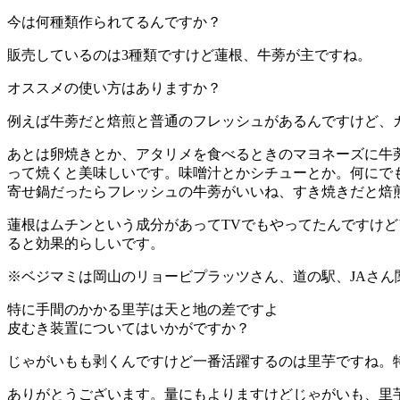
今は何種類作られてるんですか？
販売しているのは3種類ですけど蓮根、牛蒡が主ですね。
オススメの使い方はありますか？
例えば牛蒡だと焙煎と普通のフレッシュがあるんですけど、
あとは卵焼きとか、アタリメを食べるときのマヨネーズに牛
って焼くと美味しいです。味噌汁とかシチューとか。何にで
寄せ鍋だったらフレッシュの牛蒡がいいね、すき焼きだと焙
蓮根はムチンという成分があってTVでもやってたんですけ
ると効果的らしいです。
※ベジマミは岡山のリョービプラッツさん、道の駅、JAさん
特に手間のかかる里芋は天と地の差ですよ
皮むき装置についてはいかがですか？
じゃがいもも剥くんですけど一番活躍するのは里芋ですね。
ありがとうございます。量にもよりますけどじゃがいも、里