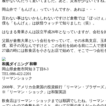
履かないんだって驚いてました。あと、災害が少ないですね
岡山弁で「もんげぇ」っていうんですか、あれは・・・
言わない事はないかもしれないですけど倉敷では
「ぼっけぇ
僕も「もんげぇ」は妖怪ウォッチで知りました（笑）。
はなまる青果さんは設立平成26年となっていますが、会社を
父親が倉敷大果という会社をやっていて、その水島支店、玉
僕、双子の兄なんですけど、この会社を始める前に二人で
塗
27歳の時には飲食店を小さなお店で始めて、そこで一つ会社
和風ダイニング 和華
岡山県倉敷市阿知３丁目8-3
TEL:086-422-2201
リーマンショック
2008年、アメリカ合衆国の投資銀行「リーマン・ブラザー
※「リーマン・ショック」は和製英語
飲食店はリーマン・ショックまでは順調でしたね。リーマン
っていたので倉敷を歩こうと、歩いて父親の友人だった今の