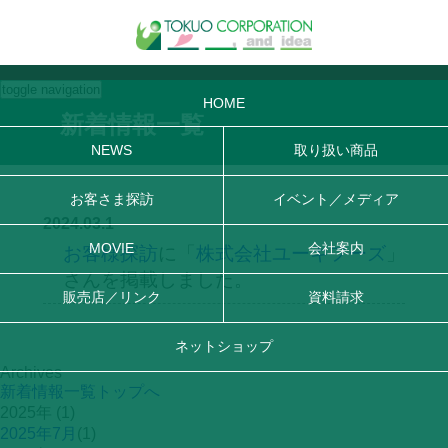
toggle navigation
HOME
新着情報一覧
NEWS
取り扱い商品
お客さま探訪
イベント／メディア
2024.03.1
MOVIE
会社案内
お客様探訪
に「
株式会社ユーキフーズ
」
さんを掲載しました。
販売店／リンク
資料請求
ネットショップ
Archives
新着情報一覧トップへ
2025年 (1)
2025年7月
(1)